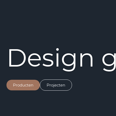
Design g
Producten
Projecten