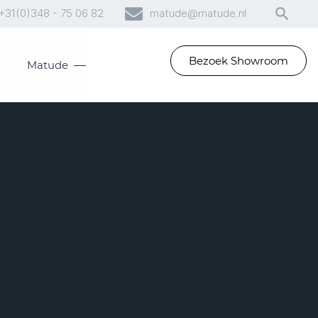
+31(0)348 - 75 06 82
matude@matude.nl
Bezoek Showroom
Matude