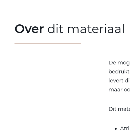
Over
dit materiaal
De mogel
bedrukt
levert d
maar ook
Dit mate
Atr