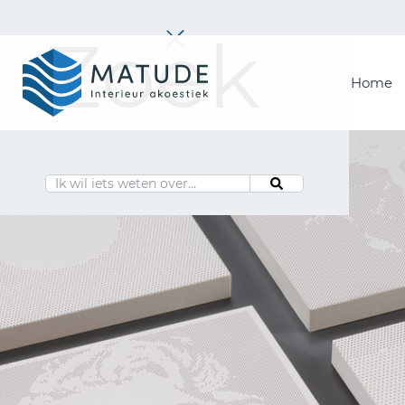
Zoek
Home
Home
Merken
Inspiratie & Tools
Oplossingen
Matude