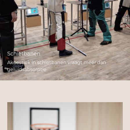
Schietbanen
Akoestiek in schietbanen vraagt méér dan
geluidsabsorptie