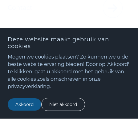
Contact
Deze website maakt gebruik van
cookies
Mogen we cookies plaatsen? Zo kunnen we u de
beste website ervaring bieden! Door op 'Akkoord'
te klikken, gaat u akkoord met het gebruik van
+31(0)348 - 75 06 82
alle cookies zoals omschreven in onze
matude@matude.nl
Zo mooi kan stilte zijn.
privacyverklaring.
zoeken
Openingstijden:
Akkoord
Niet akkoord
Ma – Do: 08.00-17.00 uur
Vr: 08.00-16.00 uur