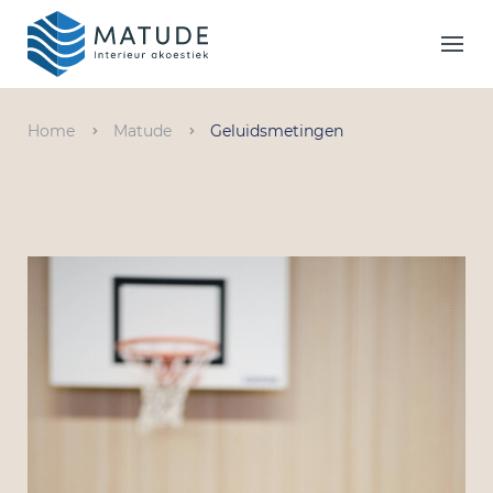
Home
Merken
Home
Matude
Geluidsmetingen
Inspiratie & Tools
Oplossingen
Matude