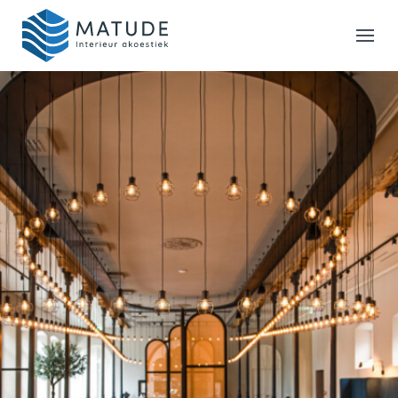
Home
Merken
Inspiratie & Tools
Oplossingen
Matude