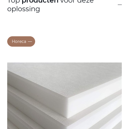
Top
producten
voor deze
oplossing
Horeca