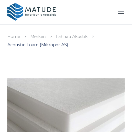
Home
Merken
Home
Merken
Lahnau Akustik
Acoustic Foam (Mikropor AS)
Inspiratie & Tools
Oplossingen
Matude