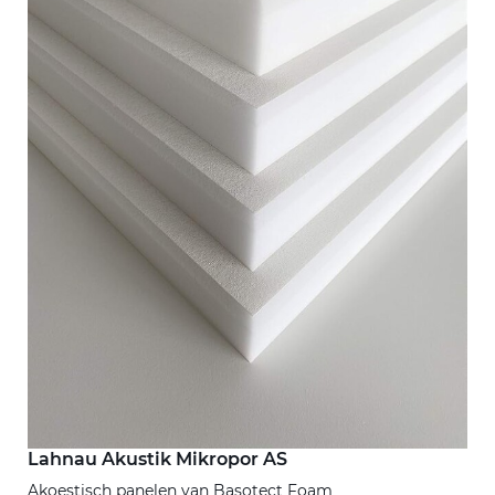
Lahnau Akustik Mikropor AS
Akoestisch panelen van Basotect Foam