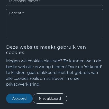
Deze website maakt gebruik van
cookies
Verzenden
Mogen we cookies plaatsen? Zo kunnen we u de
beste website ervaring bieden! Door op 'Akkoord'
te klikken, gaat u akkoord met het gebruik van
+31(0)348 - 75 06 82
Algemene voorwaarden
|
Cookiebeleid
|
Privacybeleid
alle cookies zoals omschreven in onze
matude@matude.nl
privacyverklaring.
matude@matude.nl
|
+31(0)348 – 750 682
zoeken
Akkoord
Niet akkoord
Pencilblocks
Copyright © Matude B.V.
| Website:
| Webdesign:
Pencilpoint - creatief in vorm & inhoud