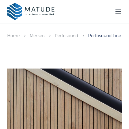
Home
Merken
Home
Merken
Perfosound
Perfosound Line
Inspiratie & Tools
Oplossingen
Matude