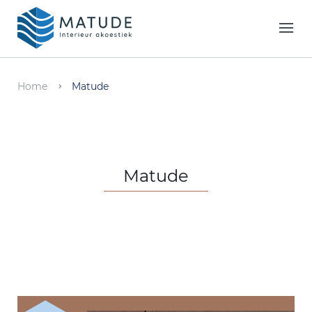
Home
Merken
Home
Matude
Inspiratie & Tools
Oplossingen
Matude
Matude