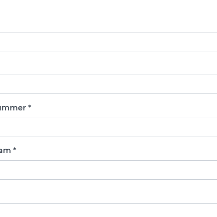
ummer *
am *