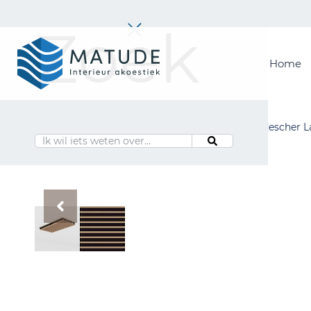
Zoek
Home
Home
Merken
Inspiratie & Tools
Home
Merken
Alle producten
Laudescher La
Oplossingen
Matude