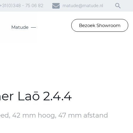
+31(0)348 - 75 06 82
matude@matude.nl
Bezoek Showroom
Matude
r Laō 2.4.4
eed, 42 mm hoog, 47 mm afstand