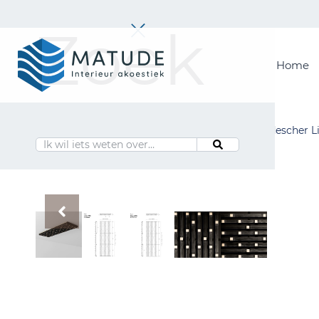
Zoek
Home
Home
Merken
Inspiratie & Tools
Home
Merken
Alle producten
Laudescher L
Oplossingen
Matude