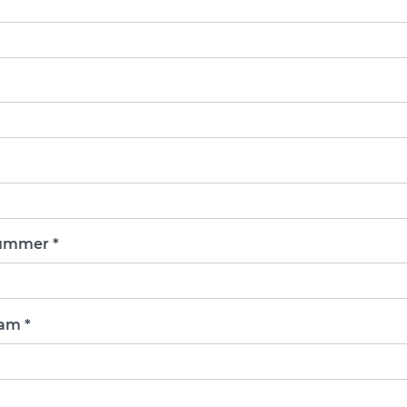
ummer *
am *