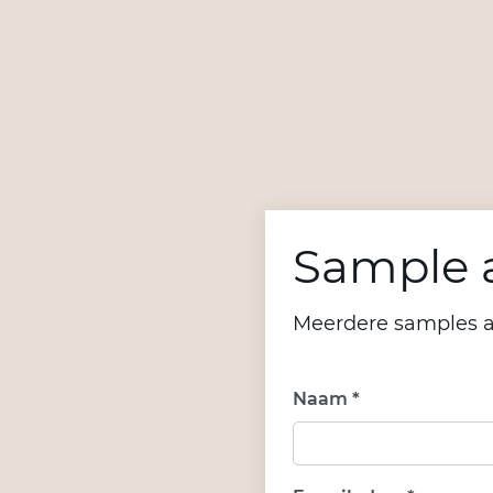
Sample a
Meerdere samples 
Naam *