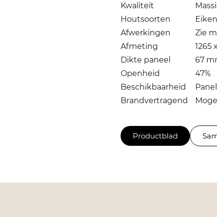
Kwaliteit
Massi
Houtsoorten
Eiken
Afwerkingen
Zie m
Afmeting
1265 
Dikte paneel
67 
Openheid
47%
Beschikbaarheid
Pane
Brandvertragend
Mogel
Productblad
Sam