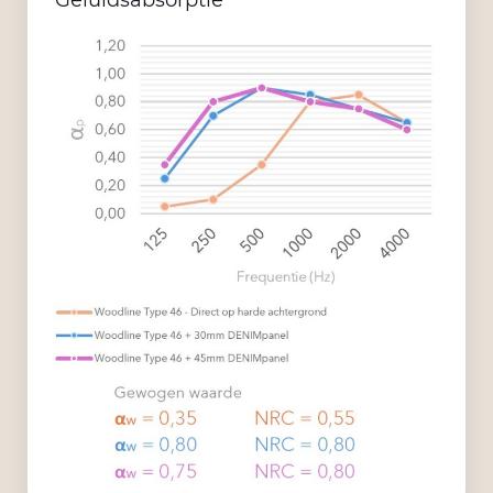
Geluidsabsorptie