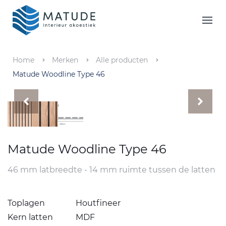
Home
Merken
Home
Merken
Alle producten
Matude Woodline Type 46
Inspiratie & Tools
Oplossingen
Matude
Matude Woodline Type 46
46 mm latbreedte - 14 mm ruimte tussen de latten
Toplagen
Houtfineer
Kern latten
MDF