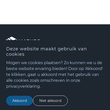
Deze website maakt gebruik van
Zo mooi kan stilte zijn.
cookies
Mogen we cookies plaatsen? Zo kunnen we u de
Openingstijden:
beste website ervaring bieden! Door op 'Akkoord'
te klikken, gaat u akkoord met het gebruik van
+31(0)348 - 75 06 82
Ma – Do: 08.00-17.00 uur
alle cookies zoals omschreven in onze
Vr: 08.00-16.00 uur
matude@matude.nl
privacyverklaring.
zoeken
Navigatie
Akkoord
Niet akkoord
Home