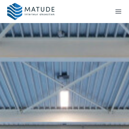
Home
Merken
Inspiratie & Tools
Oplossingen
Matude