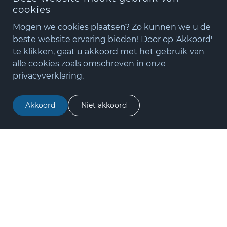
cookies
Ma – Do: 08.00-17.00 uur
Vr: 08.00-16.00 uur
Mogen we cookies plaatsen? Zo kunnen we u de
beste website ervaring bieden! Door op 'Akkoord'
te klikken, gaat u akkoord met het gebruik van
+31(0)348 - 75 06 82
Navigatie
alle cookies zoals omschreven in onze
matude@matude.nl
privacyverklaring.
zoeken
Home
Merken
Akkoord
Niet akkoord
Inspiratie & Tools
Oplossingen
Matude
Merken
Topakustik
Laudescher
AKOpanel
Antisone