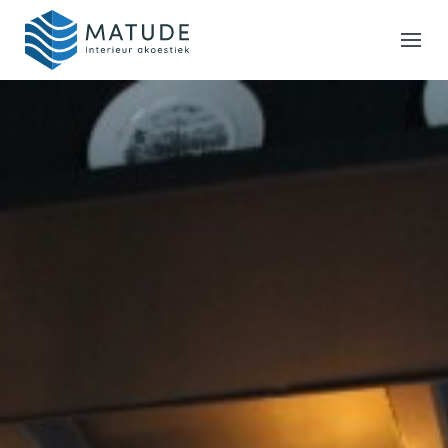
Home
Merken
Inspiratie & Tools
Oplossingen
Matude