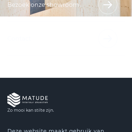
Bezoek onze showroom
Contact
Zo mooi kan stilte zijn.
Openingstijden:
Deze website maakt gebruik van