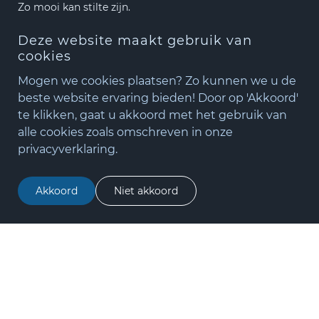
Zo mooi kan stilte zijn.
Deze website maakt gebruik van
Openingstijden:
cookies
Ma – Do: 08.00-17.00 uur
Mogen we cookies plaatsen? Zo kunnen we u de
Vr: 08.00-16.00 uur
beste website ervaring bieden! Door op 'Akkoord'
te klikken, gaat u akkoord met het gebruik van
+31(0)348 - 75 06 82
alle cookies zoals omschreven in onze
matude@matude.nl
Navigatie
privacyverklaring.
zoeken
Home
Merken
Akkoord
Niet akkoord
Inspiratie & Tools
Oplossingen
Matude
Merken
Topakustik