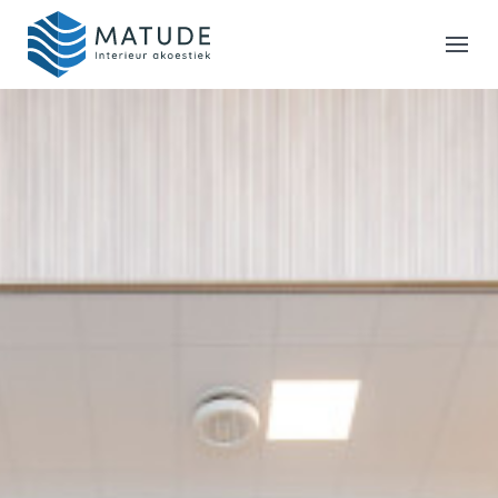
Home
Merken
Inspiratie & Tools
Oplossingen
Matude