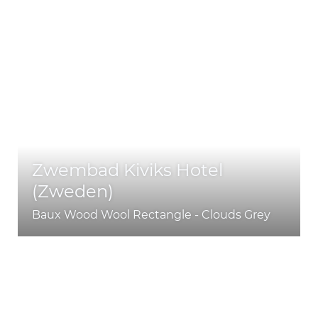
Zwembad Kiviks Hotel
(Zweden)
Baux Wood Wool Rectangle - Clouds Grey