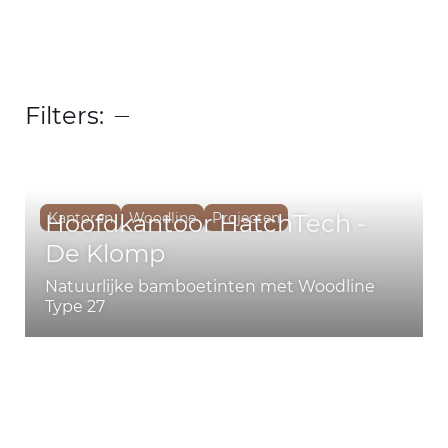
Filters:
Hoofdkantoor HatchTech -
Kantoren
Woodline
Projecten
De Klomp
Natuurlijke bamboetinten met Woodline
Type 27