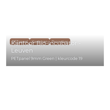
Kantoor Bio-Incubator -
PETpanel
Kantoren
Projecten
Leuven
PETpanel 9mm Green | kleurcode 19