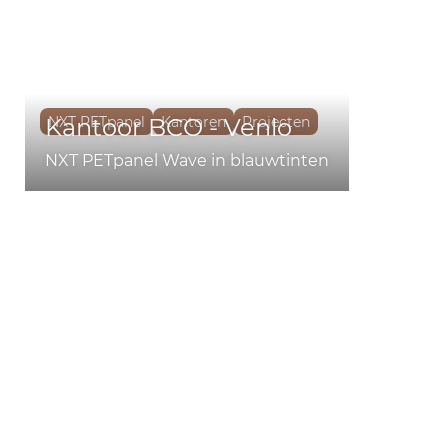
Kantoor BCO - Venlo
NXT PETpanel
Kantoren
Projecten
NXT PETpanel Wave in blauwtinten