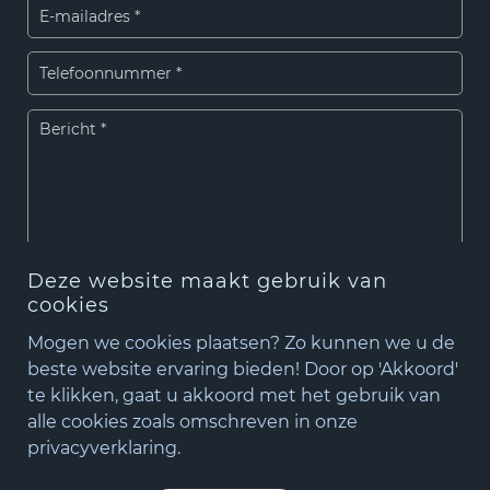
Deze website maakt gebruik van
cookies
Verzenden
Mogen we cookies plaatsen? Zo kunnen we u de
beste website ervaring bieden! Door op 'Akkoord'
te klikken, gaat u akkoord met het gebruik van
+31(0)348 - 75 06 82
Algemene voorwaarden
|
Cookiebeleid
|
Privacybeleid
alle cookies zoals omschreven in onze
matude@matude.nl
privacyverklaring.
matude@matude.nl
|
+31(0)348 – 750 682
zoeken