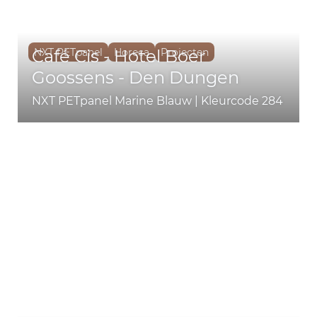
Café Cis - Hotel Boer
NXT PETpanel
Horeca
Projecten
Goossens - Den Dungen
NXT PETpanel Marine Blauw | Kleurcode 284