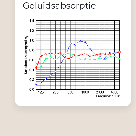
Geluidsabsorptie