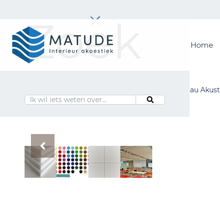
Zoek
Home
Home
Merken
Inspiratie & Tools
Home
Merken
Alle producten
Lahnau Akust
Oplossingen
Matude