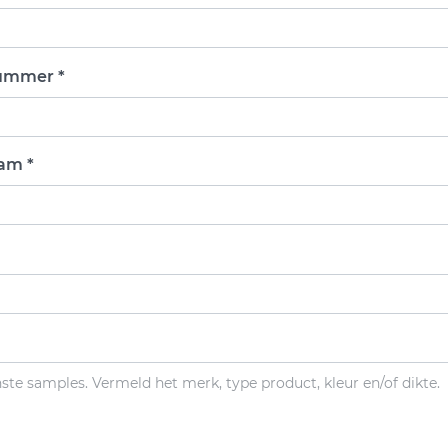
ummer *
am *