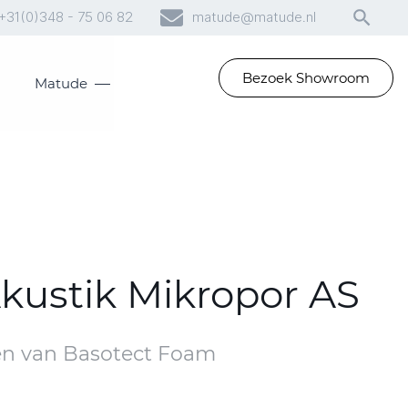
+31(0)348 - 75 06 82
matude@matude.nl
Bezoek Showroom
Matude
kustik Mikropor AS
en van Basotect Foam