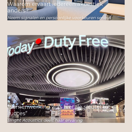
Waarom ervaart iedereen akoestiek
anders?
Neem signalen en persoonlijke voorkeuren serieus
“Samenwerking was hier de sleutel tot
succes”
Bright Acoustics deelt haar ervaring