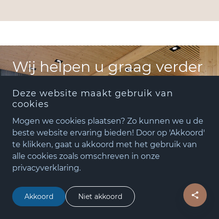
Wij helpen u graag verder
Deze website maakt gebruik van
cookies
Offerte aanvragen
Mogen we cookies plaatsen? Zo kunnen we u de
beste website ervaring bieden! Door op 'Akkoord'
te klikken, gaat u akkoord met het gebruik van
+31(0)348 - 75 06 82
alle cookies zoals omschreven in onze
matude@matude.nl
privacyverklaring.
zoeken
Bezoek onze showroom
Akkoord
Niet akkoord