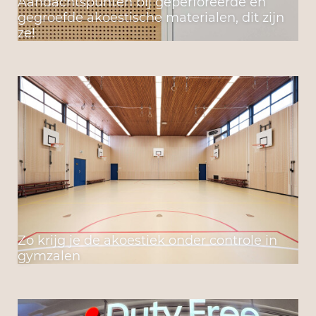
Aandachtspunten bij geperforeerde en
gegroefde akoestische materialen, dit zijn
ze!
Zo krijg je de akoestiek onder controle in
gymzalen