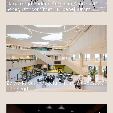
Nagalmtijd onder controle in Sporthal De
Scheg Uithoorn met PETpanel 18mm
Zo werkt dat met geluid: ruimte-akoestiek
uitgelegd