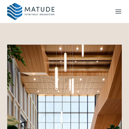
Home
Merken
Inspiratie & Tools
Oplossingen
Matude