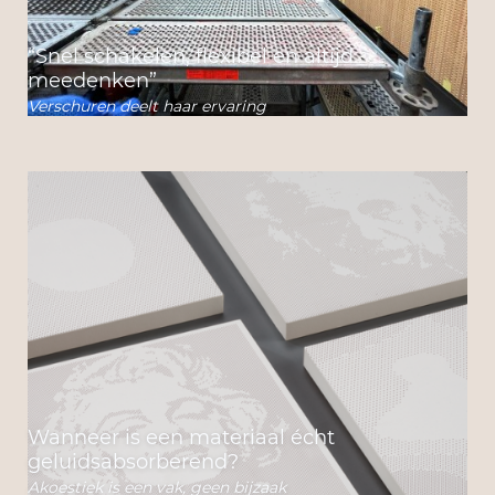
“Snel schakelen, flexibel en altijd
meedenken”
Verschuren deelt haar ervaring
Wanneer is een materiaal écht
geluidsabsorberend?
Akoestiek is een vak, geen bijzaak