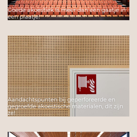
Goede akoestiek is meer dan een gaatje in
een plaatje!
Aandachtspunten bij geperforeerde en
gegroefde akoestische materialen, dit zijn
ze!