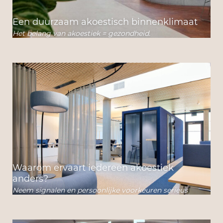
Een duurzaam akoestisch binnenklimaat
Het belang van akoestiek = gezondheid.
Waarom ervaart iedereen akoestiek
anders?
Neem signalen en persoonlijke voorkeuren serieus