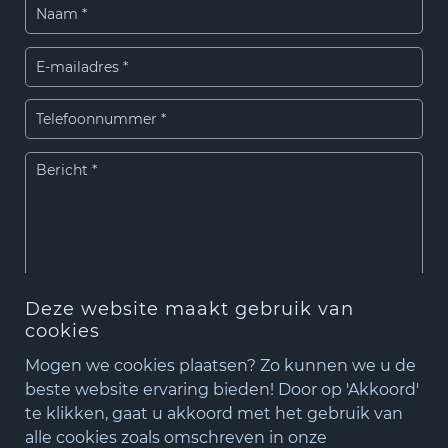
Deze website maakt gebruik van
cookies
Verzenden
Mogen we cookies plaatsen? Zo kunnen we u de
beste website ervaring bieden! Door op 'Akkoord'
te klikken, gaat u akkoord met het gebruik van
+31(0)348 - 75 06 82
Algemene voorwaarden
|
Cookiebeleid
|
Privacybeleid
alle cookies zoals omschreven in onze
matude@matude.nl