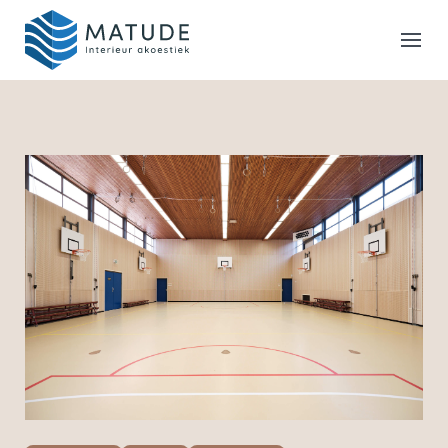
Home
Merken
Inspiratie & Tools
Oplossingen
Matude