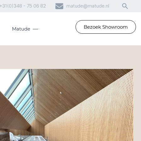
+31(0)348 - 75 06 82
matude@matude.nl
Bezoek Showroom
Matude