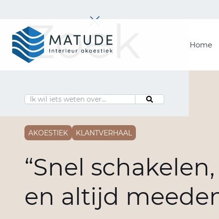
Zoek
Home
Home
Merken
Inspiratie & Tools
Oplossingen
Matude
AKOESTIEK
KLANTVERHAAL
“Snel schakelen, 
en altijd meede